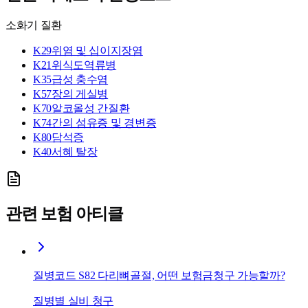
소화기 질환
K29
위염 및 십이지장염
K21
위식도역류병
K35
급성 충수염
K57
장의 게실병
K70
알코올성 간질환
K74
간의 섬유증 및 경변증
K80
담석증
K40
서혜 탈장
관련 보험 아티클
질병코드 S82 다리뼈골절, 어떤 보험금청구 가능할까?
질병별 실비 청구