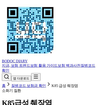
BODOC
DIARY
지금, 보험 트렌드
보험 활용 가이드
보험 백과사전
질병코드
확인
앱 다운로드
홈
질병코드 보험금 확인
K85
급성 췌장염
소화기 질환
K85
급성 췌장염