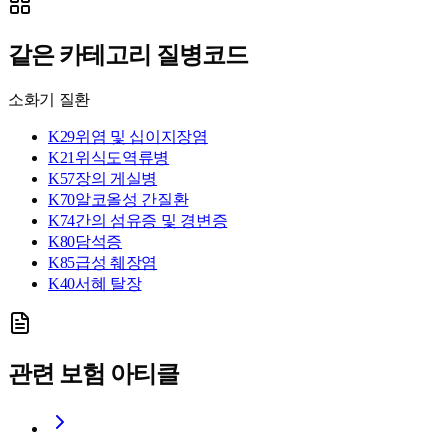
같은 카테고리 질병코드
소화기 질환
K29
위염 및 십이지장염
K21
위식도역류병
K57
장의 게실병
K70
알코올성 간질환
K74
간의 섬유증 및 경변증
K80
담석증
K85
급성 췌장염
K40
서혜 탈장
관련 보험 아티클