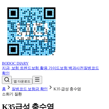
BODOC
DIARY
지금, 보험 트렌드
보험 활용 가이드
보험 백과사전
질병코드
확인
앱 다운로드
홈
질병코드 보험금 확인
K35
급성 충수염
소화기 질환
K35
급성 충수염