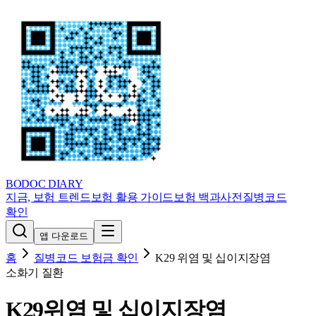
BODOC
DIARY
지금, 보험 트렌드
보험 활용 가이드
보험 백과사전
질병코드
확인
앱 다운로드
홈
질병코드 보험금 확인
K29
위염 및 십이지장염
소화기 질환
K29
위염 및 십이지장염