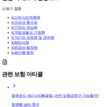
소화기 질환
K21
위식도역류병
K35
급성 충수염
K57
장의 게실병
K70
알코올성 간질환
K74
간의 섬유증 및 경변증
K80
담석증
K85
급성 췌장염
K40
서혜 탈장
관련 보험 아티클
질병코드 S82 다리뼈골절, 어떤 보험금청구 가능할까?
질병별 실비 청구