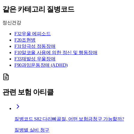
같은 카테고리 질병코드
정신건강
F32
우울 에피소드
F20
조현병
F31
양극성 정동장애
F10
알코올 사용에 의한 정신 및 행동장애
F33
재발성 우울장애
F90
과잉운동장애 (ADHD)
관련 보험 아티클
질병코드 S82 다리뼈골절, 어떤 보험금청구 가능할까?
질병별 실비 청구