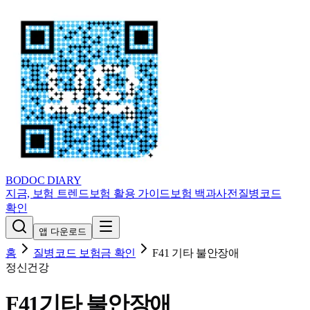
BODOC
DIARY
지금, 보험 트렌드
보험 활용 가이드
보험 백과사전
질병코드
확인
앱 다운로드
홈
질병코드 보험금 확인
F41
기타 불안장애
정신건강
F41
기타 불안장애