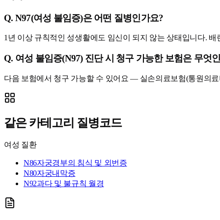
Q.
N97(여성 불임증)은 어떤 질병인가요?
1년 이상 규칙적인 성생활에도 임신이 되지 않는 상태입니다. 배란
Q.
여성 불임증(N97) 진단 시 청구 가능한 보험은 무엇
다음 보험에서 청구 가능할 수 있어요 — 실손의료보험(통원의료
같은 카테고리 질병코드
여성 질환
N86
자궁경부의 침식 및 외번증
N80
자궁내막증
N92
과다 및 불규칙 월경