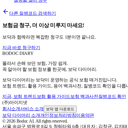
질병별 실비 청구
다른 질병코드 검색하기
보험금 청구, 더 이상 미루지 마세요!
보닥과 함께라면 복잡한 청구도 1분이면 끝나요.
지금 바로 청구하기
BODOC
DIARY
몰라서 손해 보던 보험, 가장 쉽게.
꼭 알아야 할 보험 정보를 한곳에, 보닥 다이어리.
보닥 다이어리는 보닥이 운영하는 공식 보험 매거진입니다.
보험 트렌드, 활용 가이드, 용어 백과사전, 질병코드 확인을 다룹
지금, 보험 트렌드
보험 활용 가이드
보험 백과사전
질병코드 확인
(주)아이지넷
회사소개
서비스 소개
보닥 앱 다운로드
보닥 다이어리 소개
개인정보처리방침
이용약관
© 2026 Bodoc AI. All rights reserved.
서울 송파구 법원로 8길 9, 청림타워 6층
|
대표자 : 김창균, 김지태