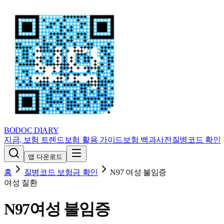
BODOC
DIARY
지금, 보험 트렌드
보험 활용 가이드
보험 백과사전
질병코드 확인
앱 다운로드
홈
질병코드 보험금 확인
N97
여성 불임증
여성 질환
N97
여성 불임증