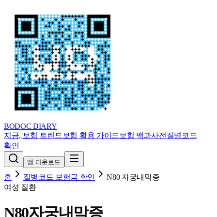
BODOC
DIARY
지금, 보험 트렌드
보험 활용 가이드
보험 백과사전
질병코드
확인
앱 다운로드
홈
질병코드 보험금 확인
N80
자궁내막증
여성 질환
N80
자궁내막증