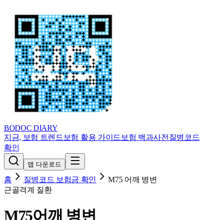
BODOC
DIARY
지금, 보험 트렌드
보험 활용 가이드
보험 백과사전
질병코드
확인
앱 다운로드
홈
질병코드 보험금 확인
M75
어깨 병변
근골격계 질환
M75
어깨 병변