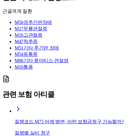
근골격계 질환
M50
경추간판장애
M17
무릎관절증
M16
고관절증
M47
척추증
M51
기타 추간판 장애
M54
등통증
M06
기타 류마티스 관절염
M10
통풍
관련 보험 아티클
질병코드 M75 어깨 병변, 어떤 보험금청구 가능할까?
질병별 실비 청구