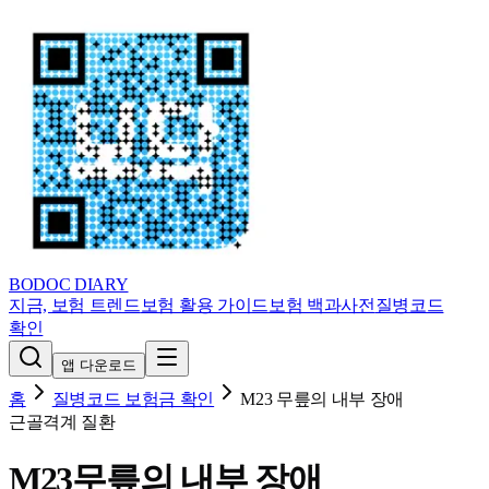
BODOC
DIARY
지금, 보험 트렌드
보험 활용 가이드
보험 백과사전
질병코드
확인
앱 다운로드
홈
질병코드 보험금 확인
M23
무릎의 내부 장애
근골격계 질환
M23
무릎의 내부 장애