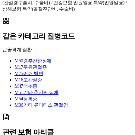
(관절경수술비, 수술비) / 건강보험 입원일당 특약(입원일당) /
상해보험 특약(골절진단비, 수술비)
같은 카테고리 질병코드
근골격계 질환
M50
경추간판장애
M17
무릎관절증
M75
어깨 병변
M16
고관절증
M47
척추증
M51
기타 추간판 장애
M54
등통증
M06
기타 류마티스 관절염
관련 보험 아티클