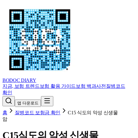
BODOC
DIARY
지금, 보험 트렌드
보험 활용 가이드
보험 백과사전
질병코드
확인
앱 다운로드
홈
질병코드 보험금 확인
C15
식도의 악성 신생물
암
C15
식도의 악성 신생물