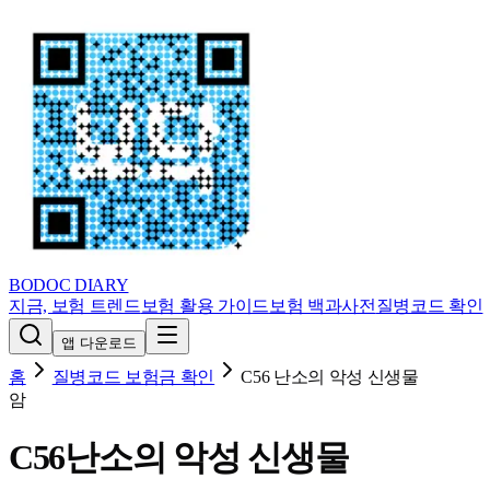
BODOC
DIARY
지금, 보험 트렌드
보험 활용 가이드
보험 백과사전
질병코드 확인
앱 다운로드
홈
질병코드 보험금 확인
C56
난소의 악성 신생물
암
C56
난소의 악성 신생물