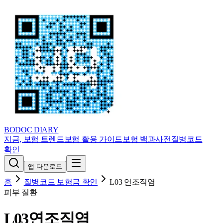
BODOC
DIARY
지금, 보험 트렌드
보험 활용 가이드
보험 백과사전
질병코드
확인
앱 다운로드
홈
질병코드 보험금 확인
L03
연조직염
피부 질환
L03
연조직염