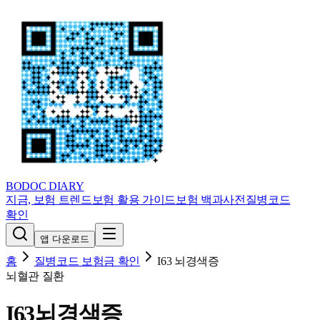
BODOC
DIARY
지금, 보험 트렌드
보험 활용 가이드
보험 백과사전
질병코드
확인
앱 다운로드
홈
질병코드 보험금 확인
I63
뇌경색증
뇌혈관 질환
I63
뇌경색증